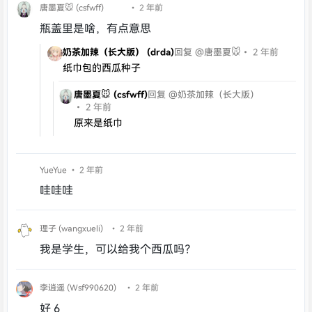
唐墨夏🐭 (csfwff)
• 2 年前
瓶盖里是啥，有点意思
奶茶加辣（长大版） (drda)
回复 @唐墨夏🐭
• 2 年前
纸巾包的西瓜种子
唐墨夏🐭 (csfwff)
回复 @奶茶加辣（长大版）
• 2 年前
原来是纸巾
YueYue
• 2 年前
哇哇哇
理子 (wangxueli)
• 2 年前
我是学生，可以给我个西瓜吗？
李逍遥 (Wsf990620)
• 2 年前
好 6