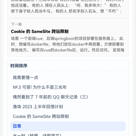
他还活着。 有的人 骑在人民头上：“呵，我多伟大！” 有的人
俯下身子给人民当牛马。 有的人 把名字刻入石头，想“不朽”；
有的人 情愿作野草，等着地下的火烧。 有的人 他活着别人就不能
活； 有的人 他活着为了多数人更好地活。 骑在人民 ....
下一篇
Cookie 的 SameSite 跨站限制
场景 一个前端vue，后端springboot的项目部署在服务器上。 此
时，想编写dockerfile，将他们放在docker中再部署。方便部署到
其他地方。 编写完vue的dockerfile后，运行。然后访问。 发现每
次请求的sessionId都不一样。（已经不知道多少次出现这个现象
了，肯定是跨域 ....
时间排序
我需要慢一点
№.3 可恶! 为什么不是三光年
偶然看到了 7 年前的 QQ 聊天记录（三）
渔场 2023 上半年回馈计划
Cookie 的 SameSite 跨站限制
日常
水一贴（转载，诗歌原文）