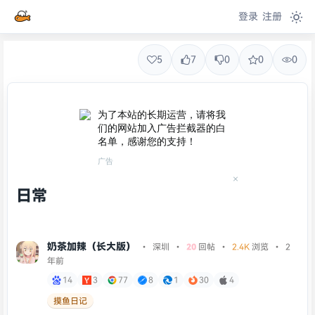
登录
注册
5
7
0
0
0
为了本站的长期运营，请将我
们的网站加入广告拦截器的白
名单，感谢您的支持！
广告
日常
奶茶加辣（长大版）
•
深圳
•
20
回帖
•
2.4K
浏览 • 2
年前
14
3
77
8
1
30
4
摸鱼日记