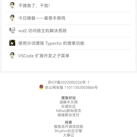
不摸鱼了，干饭！
今日晚餐——姜葱手撕鸡
wsl2 访问宿主机解决思路
使用分词增强 Typecho 的搜索功能
VSCode 扩展开发之子菜单
京ICP备2022000226号-1
京公网安备 11011302003886号
摸鱼好站
油猴中文网
论道社区
NBtab新标签页
皓臻聚合支付
探索
摸鱼派开源项目组
Rhythm社区引擎
大事记